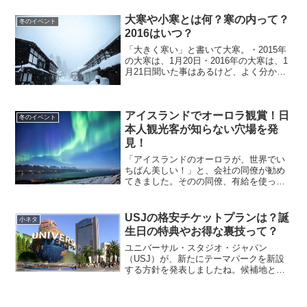
「明日、ママがいない」のスポンサー全
社降板。その後、高須クリニック院長の
大寒や小寒とは何？寒の内って？
冬のイベント
高須克弥さんが...
2016はいつ？
「大きく寒い」と書いて大寒。・2015年
の大寒は、1月20日・2016年の大寒は、1
月21日聞いた事はあるけど、よく分から
ない言葉てたくさんありますよね。この
大寒も、私にとってはその一つ。あなた
は、大寒って何の事か御存知ですか？大
アイスランドでオーロラ観賞！日
寒とは？大...
冬のイベント
本人観光客が知らない穴場を発
見！
「アイスランドのオーロラが、世界でい
ちばん美しい！」と、会社の同僚が勧め
てきました。そのの同僚、有給を使って1
週間も休み、アイスランドに、オーロラ
観賞の旅から帰ってきて。こんな写真を
見せられたら、「見に行きたい！！」と
USJの格安チケットプランは？誕
小ネタ
思っちゃいますよね〜そ...
生日の特典やお得な裏技って？
ユニバーサル・スタジオ・ジャパン
（USJ）が、新たにテーマパークを新設
する方針を発表しましたね。候補地とし
ては、国内では九州が有力と見られてい
ます。アジア各国、特に中国の中流階級
層が日本に来た時に遊びに来やすい地域