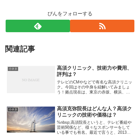
ぴんをフォローする
関連記事
高須クリニック、技術力や費用、
小ネタ
評判は？
テレビのCMやなどで有名な高須クリニッ
ク。今回はその中身を紐解いてみましょ
う！拠点現在は、東京の赤坂、横浜、名
古屋、大阪梅田のグランフロント、国内
の大都市であるこの４カ所に開院してい
ます。赤坂では、近年増え続けている中
高須克弥院長はどんな人？高須ク
小ネタ
国人のお客さん向けに、...
リニックの技術や価格は？
%nbsp;高須院長というと、テレビ番組や
芸術関係など、様々なスポンサーをして
いる事でも有名。最近で言うと、2013年1
月、児童養護施設を舞台としたドラマ