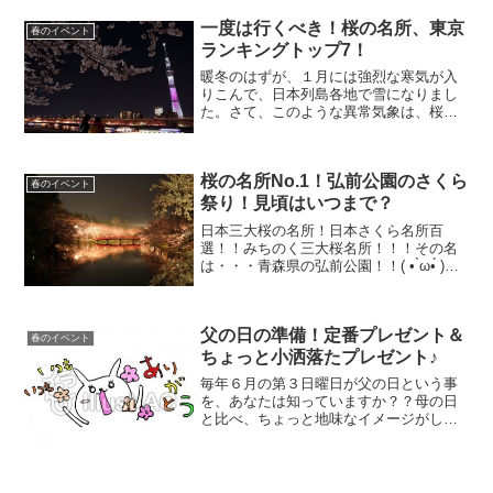
歴史ある東山が、ライトアップされて美
一度は行くべき！桜の名所、東京
しく彩られます。でも。広...
春のイベント
ランキングトップ7！
暖冬のはずが、１月には強烈な寒気が入
りこんで、日本列島各地で雪になりまし
た。さて、このような異常気象は、桜の
開花に影響を及ぼすのでしょうか？お花
見情報の前に、桜の開花のしくみについ
てのプチ情報です。（こっそり自慢して
桜の名所No.1！弘前公園のさくら
ください。）桜の開花予想...
春のイベント
祭り！見頃はいつまで？
日本三大桜の名所！日本さくら名所百
選！！みちのく三大桜名所！！！その名
は・・・青森県の弘前公園！！( • ̀ω•́ )✧
はい。ということで今回は。弘前公園の
桜まつりの開催期間や人出の状況、行き
方なんかをお話ししたいと思います。弘
父の日の準備！定番プレゼント＆
前公園の桜っ...
春のイベント
ちょっと小洒落たプレゼント♪
毎年６月の第３日曜日が父の日という事
を、あなたは知っていますか？？母の日
と比べ、ちょっと地味なイメージがして
しまう父の日（笑）ですがお父さんも、
家族の為、あなたの為、日々社会と戦っ
て、頭を下げて、涙を拭きながら頑張っ
てくれています！あまり報...