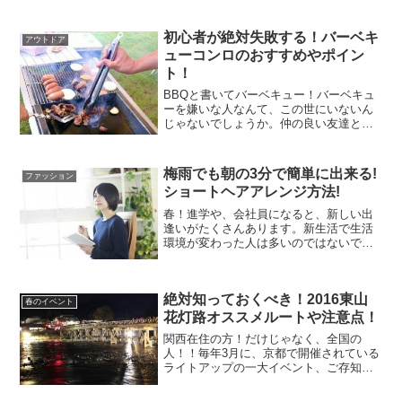
初心者が絶対失敗する！バーベキ
アウトドア
ューコンロのおすすめやポイン
ト！
BBQと書いてバーベキュー！バーベキュ
ーを嫌いな人なんて、この世にいないん
じゃないでしょうか。仲の良い友達と。
会社の同僚達と。家族や親戚と。わたし
なんかは昔から、実家の庭で、世界一の
花火大会と言われているPLの花火大会を
梅雨でも朝の3分で簡単に出来る!
ファッション
観賞しながらのバーベ...
ショートヘアアレンジ方法!
春！進学や、会社員になると、新しい出
逢いがたくさんあります。新生活で生活
環境が変わった人は多いのではないでし
ょうか？イベントたくさんありますよ
ね！お花見、ゴールデンウィーク、バー
ベキューなどなど・・・夏に向けて、ど
絶対知っておくべき！2016東山
んどん毎日が楽しくなってい...
春のイベント
花灯路オススメルートや注意点！
関西在住の方！だけじゃなく、全国の
人！！毎年3月に、京都で開催されている
ライトアップの一大イベント、ご存知で
すか？その名は、東山の花灯路！京都の
東山、風情ある日本の景色・・・そんな