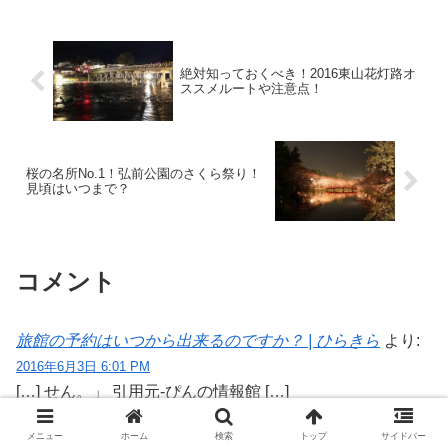
絶対知っておくべき！2016東山花灯路オ
ススメルートや注意点！
桜の名所No.1！弘前公園のさくら祭り！
見頃はいつまで？
コメント
旅館の予約はいつから出来るのですか？ | ひらきら
より:
2016年6月3日 6:01 PM
[…] せん。」 引用元-ぴんの情報館 […]
メニュー
ホーム
検索
トップ
サイドバー
返信