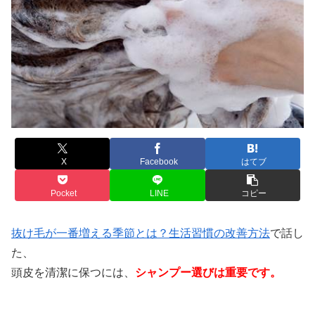
X
Facebook
はてブ
Pocket
LINE
コピー
抜け毛が一番増える季節とは？生活習慣の改善方法
で話し
た、
頭皮を清潔に保つには、
シャンプー選びは重要です。