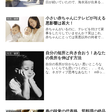
日が続いていたので、海水浴が出来る真
夏日は、二週間ほどしかなかった地域も
多かったはず。わたしなんか、海水浴の
予定を立てていた2回の土日、どちらも台
小さい赤ちゃんにテレビが与える
風の影響が・・け...
生活、健康
悪影響は甚大！
赤ちゃんがいるのに、テレビを付けて家
事をしたりしていませんか？実はこれ、
赤ちゃんにとっては害悪以外の何者でも
ありません。
自分の短所と向き合おう！あなた
生活、健康
の長所を伸ばす方法
自分の長所が分からない 悪いところな
ら、いくらでも思いつくのに．．．そん
な、ネガティブ思考なあなた！ m9っ｀
Д´）少し、前向きになってみましょう！
確かに、自分の長所は、なかなか自分で
は分かりません。短所ばかりを直そうと
してしまう。でも。言...
春の味覚の代表格、筍料理の絶品
春のイベント