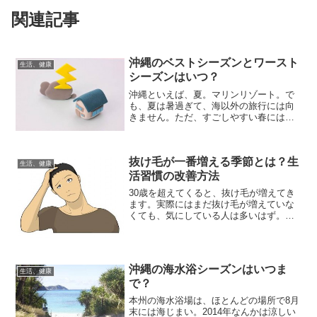
関連記事
沖縄のベストシーズンとワースト
生活、健康
シーズンはいつ？
沖縄といえば、夏。マリンリゾート。で
も、夏は暑過ぎて、海以外の旅行には向
きません。ただ、すごしやすい春には梅
雨もあるし、秋だと台風が頻繁に来るこ
とも・・・そんな沖縄のベストシーズン
とは、いつなのでしょうか？独断と偏見
抜け毛が一番増える季節とは？生
で決めてしまいました！ベ...
生活、健康
活習慣の改善方法
30歳を超えてくると、抜け毛が増えてき
ます。実際にはまだ抜け毛が増えていな
くても、気にしている人は多いはず。そ
んな抜け毛、どの時期が一番増えるの
か？御存知でしょうか？その答えは、秋
～冬。この季節には、他の季節よりも3～
4倍、抜け毛が増えると...
沖縄の海水浴シーズンはいつま
生活、健康
で？
本州の海水浴場は、ほとんどの場所で8月
末には海じまい。2014年なんかは涼しい