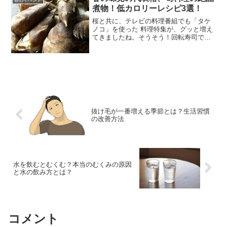
煮物！低カロリーレシピ3選！
桜と共に、テレビの料理番組でも「タケ
ノコ」を使った 料理特集が、グッと増え
てきましたね。そうそう！回転寿司で
も“タケノコ”が乗ったのが回っていまし
た。今は、皮付きのタケノコを料理に使
う事は少なくなったと思います。(私だ
け…？)水煮にして真空...
抜け毛が一番増える季節とは？生活習慣
の改善方法
水を飲むとむくむ？本当のむくみの原因
と水の飲み方とは？
コメント