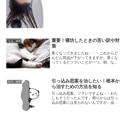
す・・・頭皮のかゆみは、慎...
重要！寝坊したときの言い訳や対
生活、健康
策
寒くなってきましたね・・・これからど
んどん気温が下がってきますが、寒くな
ってくるとツラいことが一つ。朝、なか
なか起きれない！！起きなきゃいけな
い、会社に行かなきゃいけないのに、な
かなか布団から抜け出せない・・・そう
こうしている間に二度寝しち...
引っ込み思案を治したい！根本か
生活、健康
ら治すための方法を知る
引っ込み思案。ツラいですよね・・わた
しもそうだったんです。周りからは引っ
込み思案には見られないんですが。会議
どころか、普段でも3人以上の相手がいる
と、もうみんなの前で話をすることが出
来ません。2人までなら、ノリノリで話が
出来るんですけどね・...