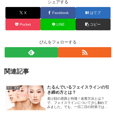
シェアする
X
Facebook
はてブ
Pocket
LINE
コピー
ぴんをフォローする
関連記事
たるんでいるフェイスラインの引
生活、健康
き締め方とは？
老け顔の原因と特徴！改善方法とは？
で、フェイスラインについて少し触れて
みました。でも、一日二日の対策では、
まったく意味がない！！でも・・時間も
無い・・・そんな、めんどくさがり老け