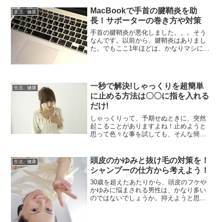
顔恐怖症のあなた！ m9っ｀Д´）隙
MacBookで手首の腱鞘炎を助
生活、健康
間時間を利用して出来る...
長！サポーターの巻き方や対策
手首の腱鞘炎が悪化しました。。。そう
なんです。以前から、腱鞘炎はありまし
た。でもここ1年ほどは、かなりマシにな
っていたのですが。。。ここ最近、
MacBook Airを使う頻度が急激に増え
て。たぶん、トラックパッドの影響で？
激痛が走るようにな...
一秒で解決!しゃっくりを超簡単
生活、健康
に止める方法は〇〇に指を入れる
だけ!
しゃっくりって、予期せぬときに、突然
起こることがありますよね！止めようと
思って色々な事を試しても、そんな簡単
にしゃっくりを止めることができませ
ん。しゃっくりって、意外と体力もかな
り使ってて、長くなればなるほど不安に
頭皮のかゆみと抜け毛の対策を！
生活、健康
もなる。もっと画期的に早く...
シャンプーの仕方から考えよう！
30歳を超えたあたりから、頭皮のフケや
かゆみに悩まされる男性は、かなり多い
のではないでしょうか。抑えようと思っ
ても、なかなか収まってくれませんよ
ね・・・特に、父親の家系がハゲ家系だ
ったりすると、心配になってしまいま