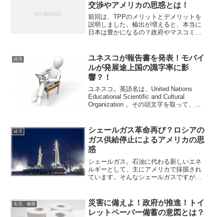
交渉やアメリカの思惑とは！
前回は、TPPのメリットとデメリットを
説明しました。輸出が増えると、本当に
日本は豊かになるの？政府やマスコミの
報道では、『日本は輸出に比重を置いた
方が景気が良くなる』と言われています
よね？この３年ほどは円高が続いていた
ユネスコが報告書を発表！モバイ
経済
から、景気が悪いのだと...
ルが発展途上国の識字率に影
響？！
ユネスコ。英語名は、United Nations
Educational Scientific and Cultural
Organization 。その頭文字を取って、
UNESCO（ユネスコ）。教育や文化の振
興を通じて、戦争などの悲劇を繰...
シェールガス革命再び？ロシアの
経済
ガス供給停止によるアメリカの思
惑
シェールガス。石油に代わる新しいエネ
ルギーとして、主にアメリカで採掘され
ています。そんなシェールガスですが、
採算が合わないということで、破産する
会社が続出しました。ですがここにき
て、また注目され始めています！シェ
災害に備えよ！政府が推進！トイ
生活、健康
ールガス革命の誤算2012...
レットペーパー備蓄の意図とは？