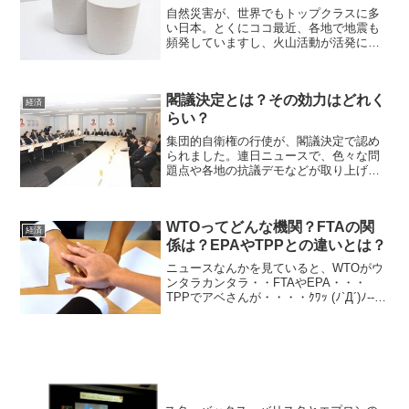
自然災害が、世界でもトップクラスに多
い日本。とくにココ最近、各地で地震も
頻発していますし、火山活動が活発にな
ってきています・・・マスコミの報道で
は、「日本人は、トラブルが起きても助
け合う」「民度が高い日本人」のよう
閣議決定とは？その効力はどれく
に、わたしたち日本人は、ど...
経済
らい？
集団的自衛権の行使が、閣議決定で認め
られました。連日ニュースで、色々な問
題点や各地の抗議デモなどが取り上げら
れています。私は、「日本でもデモが起
こるんだな〜。」なんて、少し他人事の
気持ちで見ていました。ですが・・・
WTOってどんな機関？FTAの関
2014年6月29日。勤務...
経済
係は？EPAやTPPとの違いとは？
ニュースなんかを見ていると、WTOがウ
ンタラカンタラ・・FTAやEPA・・・
TPPでアベさんが・・・・ｸﾜｯ (ﾉ`Д´)ﾉ-----
┻┻ -3-3なんてなっちゃいそうに（笑）
説明も難しいし、イライラしてしまいま
す。でも、私の仕事は貿易に携...