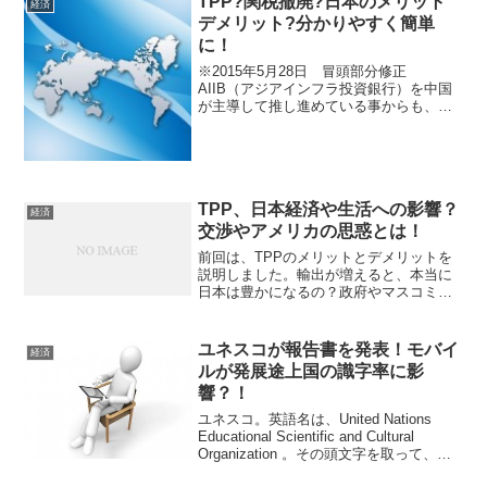
TPP?関税撤廃?日本のメリット
経済
デメリット?分かりやすく簡単
に！
※2015年5月28日 冒頭部分修正
AIIB（アジアインフラ投資銀行）を中国
が主導して推し進めている事からも、今
後、さらにアジア全体の発展が期待され
ています。そんななか、今また改めて話
題となっているTPP。いったいTPPとは
何なのか？関税撤...
TPP、日本経済や生活への影響？
経済
交渉やアメリカの思惑とは！
前回は、TPPのメリットとデメリットを
説明しました。輸出が増えると、本当に
日本は豊かになるの？政府やマスコミの
報道では、『日本は輸出に比重を置いた
方が景気が良くなる』と言われています
よね？この３年ほどは円高が続いていた
ユネスコが報告書を発表！モバイ
経済
から、景気が悪いのだと...
ルが発展途上国の識字率に影
響？！
ユネスコ。英語名は、United Nations
Educational Scientific and Cultural
Organization 。その頭文字を取って、
UNESCO（ユネスコ）。教育や文化の振