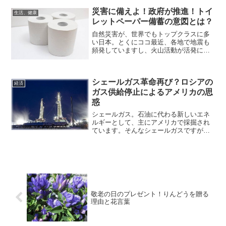
興を通じて、戦争などの悲劇を繰...
災害に備えよ！政府が推進！トイ
生活、健康
レットペーパー備蓄の意図とは？
自然災害が、世界でもトップクラスに多
い日本。とくにココ最近、各地で地震も
頻発していますし、火山活動が活発にな
ってきています・・・マスコミの報道で
は、「日本人は、トラブルが起きても助
け合う」「民度が高い日本人」のよう
シェールガス革命再び？ロシアの
に、わたしたち日本人は、ど...
経済
ガス供給停止によるアメリカの思
惑
シェールガス。石油に代わる新しいエネ
ルギーとして、主にアメリカで採掘され
ています。そんなシェールガスですが、
採算が合わないということで、破産する
会社が続出しました。ですがここにき
て、また注目され始めています！シェ
ールガス革命の誤算2012...
敬老の日のプレゼント！りんどうを贈る
理由と花言葉