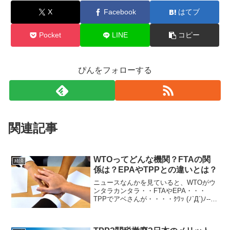
X
Facebook
はてブ
Pocket
LINE
コピー
ぴんをフォローする
関連記事
WTOってどんな機関？FTAの関
経済
係は？EPAやTPPとの違いとは？
ニュースなんかを見ていると、WTOがウ
ンタラカンタラ・・FTAやEPA・・・
TPPでアベさんが・・・・ｸﾜｯ (ﾉ`Д´)ﾉ-----
┻┻ -3-3なんてなっちゃいそうに（笑）
説明も難しいし、イライラしてしまいま
す。でも、私の仕事は貿易に携...