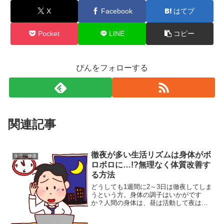
X
Facebook
はてブ
Pocket
LINE
コピー
ぴんをフォローする
関連記事
徹夜が多い生活リズムは身体がボ
生活、健康
ロボロに…!?無理なく体質改善す
る方法
どうしても1週間に2～3日は徹夜してしま
うという方。身体の調子はいかがです
か？人間の身体は、昼は活動して夜は眠
るようにできているものです。昼夜逆転
した生活を続けていると身体はボロボロ