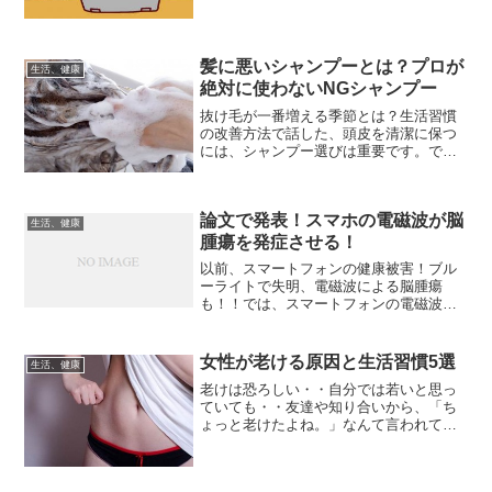
になっちゃいますよ。そこで昼夜逆転し
てしまった生活リズムを...
髪に悪いシャンプーとは？プロが
生活、健康
絶対に使わないNGシャンプー
抜け毛が一番増える季節とは？生活習慣
の改善方法で話した、頭皮を清潔に保つ
には、シャンプー選びは重要です。でも
実際、どんなシャンプーを使ったら良い
の？こんな事に悩まされている人も多い
はず。スーパーやドラッグストアに行け
論文で発表！スマホの電磁波が脳
ば、シャンプーが多過ぎて...
生活、健康
腫瘍を発症させる！
以前、スマートフォンの健康被害！ブル
ーライトで失明、電磁波による脳腫瘍
も！！では、スマートフォンの電磁波が
脳に悪影響を及ぼす事や脳腫瘍のリスク
が高まる事。日本以外の各国ではニュー
スなどで報道されている事を話しまし
女性が老ける原因と生活習慣5選
生活、健康
た。なぜ日本では、報道されな...
老けは恐ろしい・・自分では若いと思っ
ていても・・友達や知り合いから、「ち
ょっと老けたよね。」なんて言われてし
まうと、その日は家に帰ってすぐに鏡を
見てしまいます。ヽ(´Д｀;≡;´Д｀)丿ｱﾜﾜ老
け顔の原因と特徴！改善方法とは？で