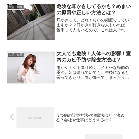
は、老け顔の...
危険な耳かきしてるかも？めまい
生活、健康
の原因や正しい方法とは？
耳かきって、どれくらいの頻度でしてい
ますか？？耳かきが好きな人もいれば、
苦手って人もいるので、これは人それぞ
れ違うと思います。でも、耳かきをする
のが、好きだという女性は世の中にたく
さんいます。綿棒でする人。耳かきです
る人。お風呂上りに、必ず...
大人でも危険！人体への影響！室
生活、健康
内のカビ予防や除去方法は？
雨がシトシト降り続く、イヤ〜な梅雨の
季節。朝は晴れていても、午後になると
曇ってきたり、雨が降ってしまったり。
いつ雨が降ってくるかわからないから、
洗濯をしても、室内に干して仕事に行く
しかありません。部屋の中も、湿度がず
っと高くて、ソファや絨毯...
うつ病の診察方法や治療法はどう決め
る？会社や仕事はどうするの？