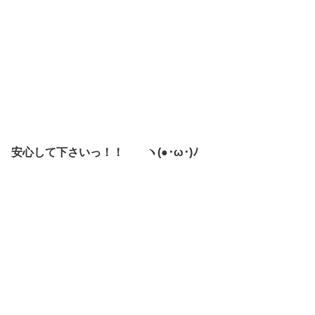
安心して下さいっ！！ ヽ(●･ω･)ﾉ