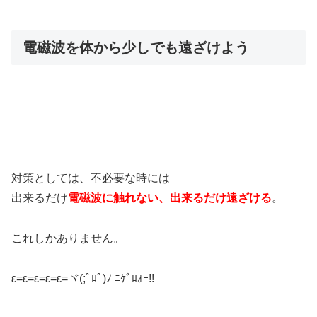
電磁波を体から少しでも遠ざけよう
対策としては、不必要な時には
出来るだけ
電磁波に触れない、出来るだけ遠ざける
。
これしかありません。
ε=ε=ε=ε=ε=ヾ(;ﾟﾛﾟ)ﾉ ﾆｹﾞﾛｫｰ!!