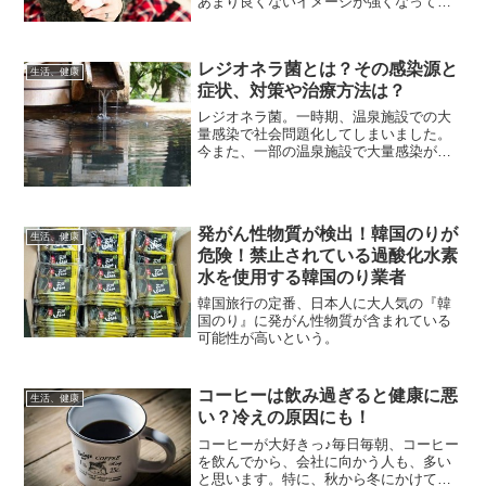
あまり良くないイメージが強くなってい
ます。なぜか、良い効能はあまり浸透し
ていません。今日は、カフェインのメリ
ットとデメリット、摂取する際の注意点
レジオネラ菌とは？その感染源と
を検証してみました。カ...
生活、健康
症状、対策や治療方法は？
レジオネラ菌。一時期、温泉施設での大
量感染で社会問題化してしまいました。
今また、一部の温泉施設で大量感染が発
覚し、問題となっています。でも、そも
そもいったい、「レジオネラ菌って何な
の？？」というあなた！！ m9っ｀
Д´）そんなあなたに、...
発がん性物質が検出！韓国のりが
生活、健康
危険！禁止されている過酸化水素
水を使用する韓国のり業者
韓国旅行の定番、日本人に大人気の『韓
国のり』に発がん性物質が含まれている
可能性が高いという。
コーヒーは飲み過ぎると健康に悪
生活、健康
い？冷えの原因にも！
コーヒーが大好きっ♪毎日毎朝、コーヒー
を飲んでから、会社に向かう人も、多い
と思います。特に、秋から冬にかけての