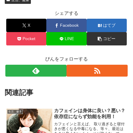
シェアする
X
Facebook
はてブ
Pocket
LINE
コピー
ぴんをフォローする
関連記事
カフェインは身体に良い？悪い？
生活、健康
依存症にならず効能を利用！
カフェインと言えば、 取り過ぎると寝付
きが悪くなる中毒になる、等々、最近は