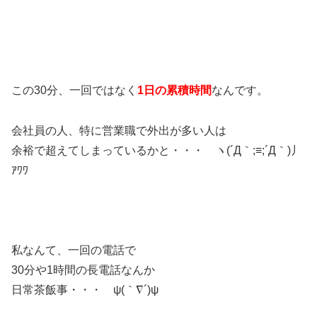
この30分、一回ではなく
1日の累積時間
なんです。
会社員の人、特に営業職で外出が多い人は
余裕で超えてしまっているかと・・・ ヽ(´Д｀;≡;´Д｀)丿
ｱﾜﾜ
私なんて、一回の電話で
30分や1時間の長電話なんか
日常茶飯事・・・ ψ(｀∇´)ψ