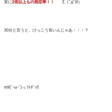
実に
2倍以上もの発症率！！
Σ（ﾟдﾟlll）
30分と言うと、けっこう長いんじゃあ・・・？
m9(`･ω･´)っ ｿﾚﾀﾞｯ!!