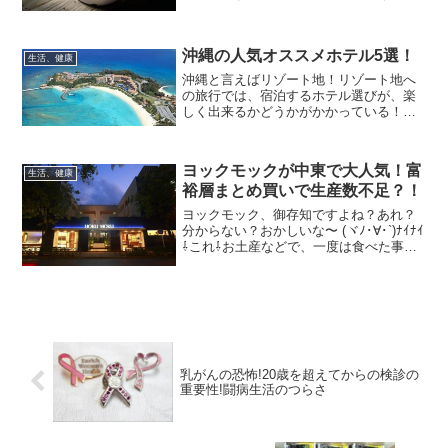
寒い季節。自宅を出る前に、コーヒーを
一杯。会社に着く前に、スタバで一杯。
最近だと、コンビニのワンコインコーヒ
沖縄の人気オススメホテル5選！
ーを買って、出勤する人...
生活、健康
沖縄と言えばリゾート地！リゾート地へ
の旅行では、宿泊するホテル選びが、楽
しく出来るかどうかがかかっている！と
言っても過言ではありません。でもホテ
ルは、人によって感じるイメージが違う
もの。という事で。休みがあれば沖縄旅
ヨックモックが中東で大人気！富
生活、健康
行！一ヶ月に2回は海外出...
裕層まとめ買いで生産数不足？！
ヨックモック、御存知ですよね？あれ？
分からない？おかしいな〜 (ヾﾉ･∀･`)ﾅｲﾅｲ
⇩これ⇩お土産などで、一度は食べた事が
ありますよね？？子供の頃は、ちょっと
高級感のある日本人には毎度おなじみの
お菓子です。ヨックモックはお菓子会社
の名称で...
乳がんの恐怖!20歳を超えてからの検診の
重要性!闘病生活のつらさ