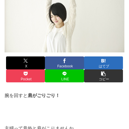
X
Facebook
はてブ
Pocket
LINE
コピー
腕を回すと
肩がごりごり！
主婦って意外と肩がこりませんか。