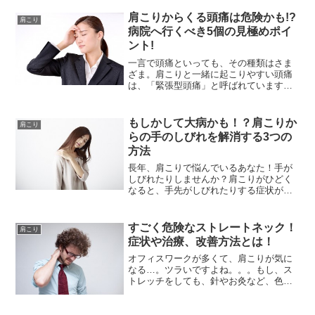
肩こりからくる頭痛は危険かも!?
肩こり
病院へ行くべき5個の見極めポイ
ント!
一言で頭痛といっても、その種類はさま
ざま。肩こりと一緒に起こりやすい頭痛
は、「緊張型頭痛」と呼ばれています。
放置しておくと危険な頭痛もあるので
す。命にかかわる警告サインとして、頭
痛が起こるケースもあるのだとか。たん
もしかして大病かも！？肩こりか
肩こり
なる頭痛と片づける前に、い...
らの手のしびれを解消する3つの
方法
長年、肩こりで悩んでいるあなた！手が
しびれたりしませんか？肩こりがひどく
なると、手先がしびれたりする症状がで
るんです。肩こりだけでも嫌になるの
に、しびれも加わると、たまったもんじ
ゃありませんよね！そこで今回は、肩こ
すごく危険なストレートネック！
肩こり
りからくる手のしびれを解消...
症状や治療、改善方法とは！
オフィスワークが多くて、肩こりが気に
なる…。ツラいですよね。。。もし、ス
トレッチをしても、針やお灸など、色々
な事を試してみても、まったく肩こりが
改善しないなら・・・もしかしたら、ス
トレートネックかもしれません！ストレ