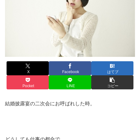
X
Facebook
はてブ
Pocket
LINE
コピー
結婚披露宴の二次会にお呼ばれした時。
どうしても仕事の都合で、