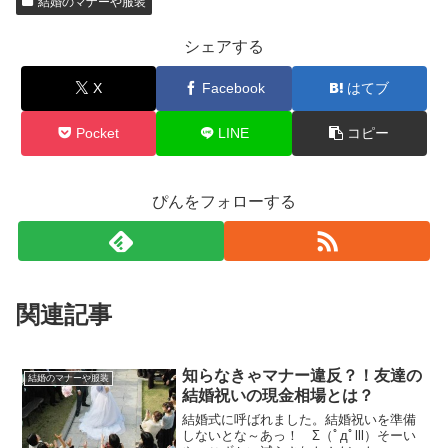
結婚のマナーや服装
シェアする
X
Facebook
はてブ
Pocket
LINE
コピー
ぴんをフォローする
関連記事
知らなきゃマナー違反？！友達の
結婚のマナーや服装
結婚祝いの現金相場とは？
結婚式に呼ばれました。結婚祝いを準備
しないとな～あっ！ Σ（ﾟдﾟlll）そーい