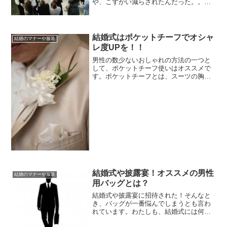
や、こずかい減らされたんだった。。。
でも、新郎新婦には、お世話になったし
な～相場の3万円に、気持ちとして1万円
を多めにして、4万円にしとくか。ﾁｮｯﾄ
Σ（っ｀・...
結婚式はポケットチーフでオシャ
結婚のマナーや服装
レ度UPを！！
男性の数少ないおしゃれの方法の一つと
して、ポケットチーフ使いはオススメで
す。ポケットチーフとは、スーツの胸ポ
ケットに入れたハンカチが、ちらりと見
えるようにコーディネートする事。この
ポケットチーフを入れる事で、品位が高
くて上品な男性という事を...
結婚式や披露宴！オススメの男性
結婚のマナーや服装
用バッグとは？
結婚式や披露宴に招待された！そんなと
き、バッグが一番悩んでしまうとも言わ
れています。わたしも、結婚式には何度
も出席していますがいまだにバッグ選び