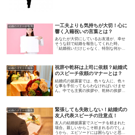
には困ってしまいます。最終的には毎
回、荷物を極力減らして手ブラで出席。
いい大人が手ブラって（笑）...
一工夫よりも気持ちが大切！心に
結婚のマナーや服装
響く入籍祝いの言葉とは？
あなたが大切にしているお友達が、幸せ
そうな顔で結婚を報告してくれた時。
「結婚祝いだけじゃなく、特別な何かも
贈りたい！」と感じたことはありません
か？相手に喜んでもらえて、でもあまり
大げさでないもの…そんな時は、あなた
祝辞や乾杯は上司に依頼？結婚式
自身の言葉で、思いを綴った...
結婚のマナーや服装
のスピーチ依頼のマナーとは？
結婚式の披露宴では、色々な人に、色々
な事を手伝ってもらわなければいけませ
ん。中でも主賓の挨拶や、乾杯の挨拶な
どは、どなたにお願いするのか？悩みま
すよね〜。両家の兼ね合いや、自身の人
間関係など。考慮する点が沢山あって、
緊張しても失敗しない！結婚式の
そう簡単に決めることが出...
結婚のマナーや服装
友人代表スピーチの注意点！
友人の結婚披露宴でスピーチを頼まれた
場合。親しいからこそ頼まれるのでしょ
うから、エピソードには困らないと思い