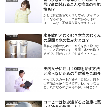
生活、健康
た。なぜ日本では、報道されな...
号!?命に関わるこんな病気の可能
性も!?
少しは食欲落ちてくれた方が、ダイエッ
トになるかも・・・？食欲あるときに
は、こんな、不健康な事を考えてしまい
がち・・・実際に食欲がなくなると焦り
ます。食欲がなくなることで、まずチカ
ラがでなくなります。チカラがでなくな
水を飲むとむくむ？本当のむくみ
生活、健康
ると、全てのことが「だるい...
の原因と水の飲み方とは？
美容と健康のために、水分を多く取りな
さい。と言われます。反面、水分の取り
過ぎで、顔がむくんでしまう・・・なん
て事も聞きます。・・・・・・どっちや
ねんっ！(‘д‘⊂彡☆))Д´) ﾊﾟｰﾝ水はいっぱい
飲まなければいけないのか？いや、やっ
美的女子に注目！O脚を治す方法
ぱりあ...
生活、健康
と戻らないための予防策をご紹介
やっぱりスカートが好き！自然と、脚を
出す機会も多くなりますよね。そうなる
と、気になるのが自分の脚。O脚とかX脚
とか…コンプレックスを感じている人も
多いはず。着たい洋服や水着を我慢した
り、人の目が気になったり。今回はO脚
コーヒーは飲み過ぎると健康に悪
についての解消法や予防...
生活、健康
い？冷えの原因にも！