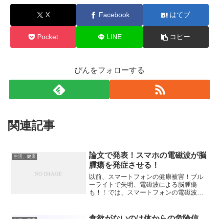
X
Facebook
はてブ
Pocket
LINE
コピー
ぴんをフォローする
関連記事
論文で発表！スマホの電磁波が脳
生活、健康
腫瘍を発症させる！
以前、スマートフォンの健康被害！ブル
ーライトで失明、電磁波による脳腫瘍
も！！では、スマートフォンの電磁波が
脳に悪影響を及ぼす事や脳腫瘍のリスク
が高まる事。日本以外の各国ではニュー
スなどで報道されている事を話しまし
食欲がないのは体からの危険信