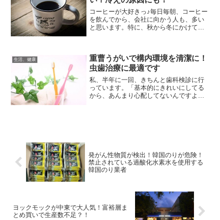
コーヒーが大好きっ♪毎日毎朝、コーヒー
を飲んでから、会社に向かう人も、多い
と思います。特に、秋から冬にかけての
寒い季節。自宅を出る前に、コーヒーを
一杯。会社に着く前に、スタバで一杯。
最近だと、コンビニのワンコインコーヒ
重曹うがいで構内環境を清潔に！
ーを買って、出勤する人...
生活、健康
虫歯治療に最適です
私、半年に一回、きちんと歯科検診に行
っています。「基本的にきれいにしてる
から、あんまり心配してないんですよ
ね〜」毎回毎回、お褒めの言葉。で
も。。。「ん〜。ちょっとこの辺が怪し
いかな〜」。・゜・(ノД`)・゜・。これも
毎回のお言葉。。。「先生...
発がん性物質が検出！韓国のりが危険！
禁止されている過酸化水素水を使用する
韓国のり業者
ヨックモックが中東で大人気！富裕層ま
とめ買いで生産数不足？！