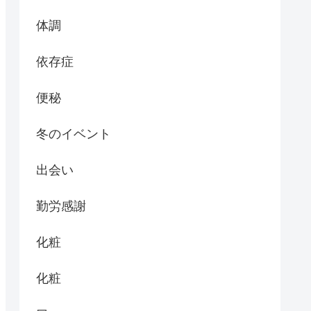
体調
依存症
便秘
冬のイベント
出会い
勤労感謝
化粧
化粧