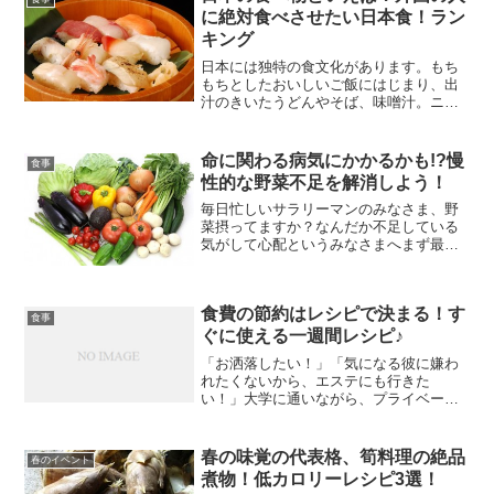
に絶対食べさせたい日本食！ラン
キング
日本には独特の食文化があります。もち
もちとしたおいしいご飯にはじまり、出
汁のきいたうどんやそば、味噌汁。ニオ
イが独特だけど、体にも舌に美味しい納
豆、そして、外国ではなかなか食べられ
ない新鮮な生魚。ヘルシーなこともあ
命に関わる病気にかかるかも!?慢
食事
り、意外と日本食ファンの外...
性的な野菜不足を解消しよう！
毎日忙しいサラリーマンのみなさま、野
菜摂ってますか？なんだか不足している
気がして心配というみなさまへまず最初
に、健康のために必要な、成人の1日の野
菜摂取目標をご存知でしょうか？そうで
す！1日 350g以上必要と言われていま
食費の節約はレシピで決まる！す
す。野菜に含まれる...
食事
ぐに使える一週間レシピ♪
「お洒落したい！」「気になる彼に嫌わ
れたくないから、エステにも行きた
い！」大学に通いながら、プライベート
も充実させるために、女子力アップの努
力をしている女性は、きっとたくさんい
ますよね。では、誰もいない部屋に帰っ
春の味覚の代表格、筍料理の絶品
春のイベント
てからも、ちゃんと女子力を高...
煮物！低カロリーレシピ3選！