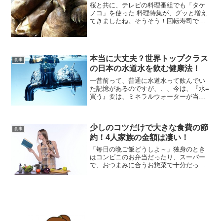
桜と共に、テレビの料理番組でも「タケ
ノコ」を使った 料理特集が、グッと増え
てきましたね。そうそう！回転寿司で
も“タケノコ”が乗ったのが回っていまし
た。今は、皮付きのタケノコを料理に使
う事は少なくなったと思います。(私だ
け…？)水煮にして真空...
本当に大丈夫？世界トップクラス
食事
の日本の水道水を飲む健康法！
一昔前って、普通に水道水って飲んでい
た記憶があるのですが、、、今は、『水=
買う』要は、ミネラルウォーターが当た
り前になっていますよね。「水道水を飲
むなんてありえない、公園の水は飲んじ
ゃだめよ！」なんて言うママさんも、少
少しのコツだけで大きな食費の節
なからずいらっしゃるの...
食事
約！4人家族の金額は凄い！
「毎日の晩ご飯どうしよ～」独身のとき
はコンビニのお弁当だったり、スーパー
で、おつまみに合うお惣菜で十分だった
のに・・・。でも、結婚して子供がいた
ら、そうはいきませんよね。新婚当初
は、いろんな食材いっぱい買い込んで、
張り切って作っていたけど。...