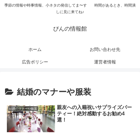
季節の情報や時事情報、小ネタの発信してま〜す 時間があるとき、時間潰
しに見に来てね♪
ぴんの情報館
ホーム
お問い合わせ先
広告ポリシー
運営者情報
結婚のマナーや服装
親友への入籍祝いサプライズパー
結婚のマナーや服装
ティー！絶対感動するお勧め4
選！