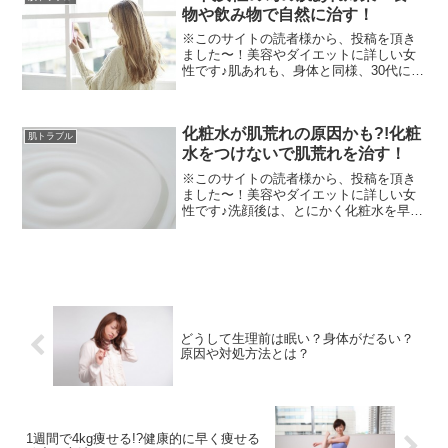
物や飲み物で自然に治す！
※このサイトの読者様から、投稿を頂き
ました〜！美容やダイエットに詳しい女
性です♪肌あれも、身体と同様、30代にな
るってくると、10代や20代の頃の肌あれ
とは変化していきます。私の姉はよく、
「25歳～肌は変わってくるよ！」なんて
化粧水が肌荒れの原因かも?!化粧
言ってましたが...
肌トラブル
水をつけないで肌荒れを治す！
※このサイトの読者様から、投稿を頂き
ました〜！美容やダイエットに詳しい女
性です♪洗顔後は、とにかく化粧水を早
く、たっぷりつけて潤してます！化粧水
が無いと、カピカピになるから必須アイ
テム！なんて方、多いと思います
が‥‥。実は・・・肌には、皮脂...
どうして生理前は眠い？身体がだるい？
原因や対処方法とは？
1週間で4kg痩せる!?健康的に早く痩せる