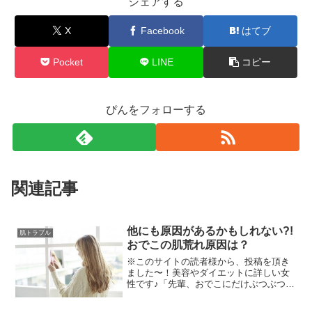
シェアする
X
Facebook
はてブ
Pocket
LINE
コピー
ぴんをフォローする
関連記事
他にも原因があるかもしれない?!
肌トラブル
おでこの肌荒れ原因は？
※このサイトの読者様から、投稿を頂き
ました〜！美容やダイエットに詳しい女
性です♪「先輩、おでこにだけぶつぶつが
出来るんですけど～！」社内のランチ時
に、若い社員20代前後の女性軍からでた