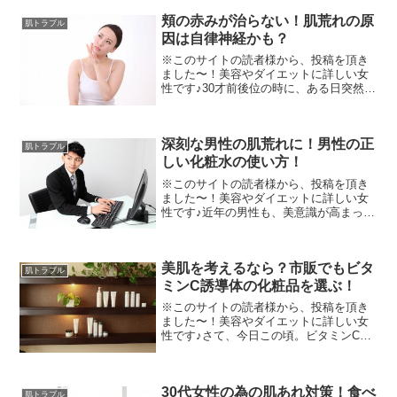
発言。おでこだけに肌荒れの症状が出て
頬の赤みが治らない！肌荒れの原
しまい、悩んでいる方...
肌トラブル
因は自律神経かも？
※このサイトの読者様から、投稿を頂き
ました〜！美容やダイエットに詳しい女
性です♪30才前後位の時に、ある日突然、
朝起きると肌があれて、頬全体が赤くな
り！サメ肌とまではいきませんが、そん
な症状が出た時期がありました。結構肌
深刻な男性の肌荒れに！男性の正
のお手入れや、肌には...
肌トラブル
しい化粧水の使い方！
※このサイトの読者様から、投稿を頂き
ました〜！美容やダイエットに詳しい女
性です♪近年の男性も、美意識が高まって
いますよね。男性専用エステ、男性専用
ネイルサロンや、女子っぽいイメージの
強い岩盤浴も、彼女と一緒に個室で男性
美肌を考えるなら？市販でもビタ
利用客が増えている様で...
肌トラブル
ミンC誘導体の化粧品を選ぶ！
※このサイトの読者様から、投稿を頂き
ました〜！美容やダイエットに詳しい女
性です♪さて、今日この頃。ビタミンC誘
導体という言葉を、美肌女子の間で耳に
している女性も多いのではないでしょう
か？ところで、「ビタミンCとビタミンC
30代女性の為の肌あれ対策！食べ
誘導体ってなにが違う...
肌トラブル