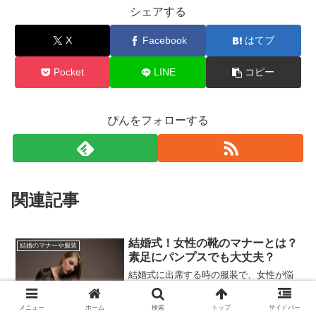
シェアする
X
Facebook
はてブ
Pocket
LINE
コピー
ぴんをフォローする
関連記事
結婚式！女性の靴のマナーとは？
結婚のマナーや服装
素足にパンプスでも大丈夫？
結婚式に出席する時の服装で、女性が悩
むことの一つが、素足はOKか？NGか？
若い女性だと素足で出席する人も、けっ
こう見かけます。ですが、年配の人によ
メニュー
ホーム
検索
トップ
サイドバー