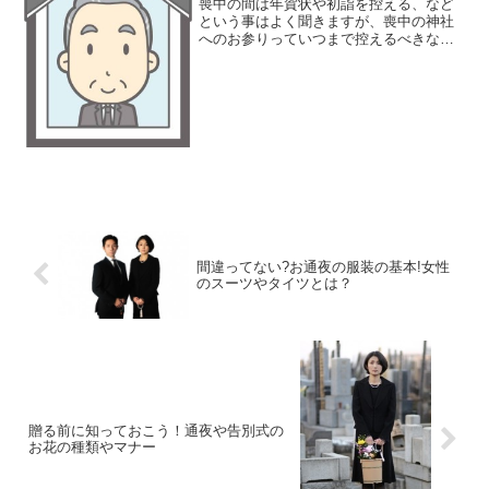
喪中の間は年賀状や初詣を控える、など
という事はよく聞きますが、喪中の神社
へのお参りっていつまで控えるべきなの
でしょう？子供の中学・高校受験など、
どうしても祈願したいことがある場合、
お参りしたいという気持ちになってしま
うのが親心というものです...
間違ってない?お通夜の服装の基本!女性
のスーツやタイツとは？
贈る前に知っておこう！通夜や告別式の
お花の種類やマナー