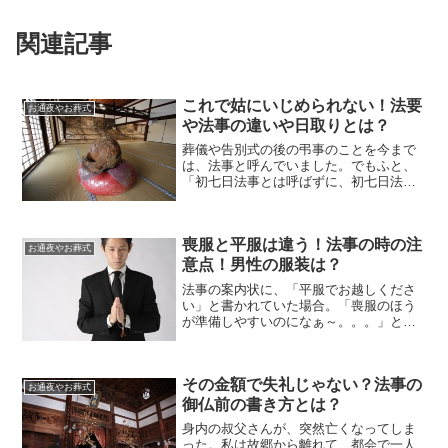
関連記事
これで姑にいじめられない！法要
お通夜やお葬式
や法事の違いや日取りとは？
葬儀や告別式の後の弔事のことを今まで
は、法事と呼んでいました。でもふと、
「初七日法事とは呼ばずに、初七日法要
とか四十九日法要、一周忌法要って呼ぶ
な〜」なんて事も思いました。呼び方が
違うだけで意味は同じなのか？それとも
喪服と平服は違う！法事の時の注
違う意味なのか？そんな疑...
お通夜やお葬式
意点！男性の服装は？
法事の案内状に、「平服でお越しくださ
い」と書かれていた場合。「喪服のほう
が準備しやすいのになぁ～。。。」と思
うのは、私だけではないはずです。法事
の場合の平服って、どんな服を指してい
るのでしょうか？？前回の記事は、女性
その金額で失礼じゃない？法事の
の平服についてのお話でし...
お通夜やお葬式
御仏前の書き方とは？
身内の叔父さんが、突然亡くなってしま
った。私は故郷から離れて、都会で一人