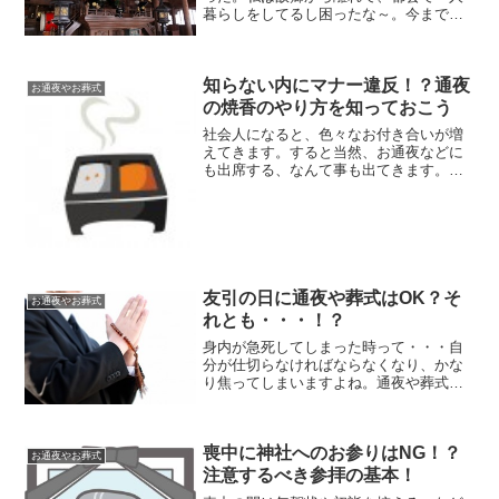
暮らしをしてるし困ったな～。今までな
ら、一緒に暮らしていた母親に、色々と
と聴けたのに～。。。法事などの行事
で、こんな急な悩み事がある人は、たく
知らない内にマナー違反！？通夜
さんいると思います。多少の...
お通夜やお葬式
の焼香のやり方を知っておこう
社会人になると、色々なお付き合いが増
えてきます。すると当然、お通夜などに
も出席する、なんて事も出てきます。わ
たしもつい最近、お世話になった方が亡
くなってお通夜に行くことになりまし
た。しかも一人でという、初めての経験
をすることになったんです。...
友引の日に通夜や葬式はOK？そ
お通夜やお葬式
れとも・・・！？
身内が急死してしまった時って・・・自
分が仕切らなければならなくなり、かな
り焦ってしまいますよね。通夜や葬式の
仕切りなども全くわからない上に、斎場
との打ち合わせに行かなくてはなりませ
ん。事前にちゃんと、常識をわかってい
喪中に神社へのお参りはNG！？
ないといけません。今回は...
お通夜やお葬式
注意するべき参拝の基本！